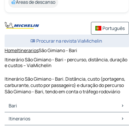
Áreas de descanso
Português
Procurar na revista ViaMichelin
Home
Itinerarios
São Gimiano - Bari
Itinerário São Gimiano - Bari - percurso, distância, duração
e custos – ViaMichelin
Itinerário São Gimiano - Bari. Distância, custo (portagens,
carburante, custo por passageiro) e duração do percurso
São Gimiano - Bari, tendo em conta o tráfego rodoviário
Bari
Bari Mapas Plantas
Itinerarios
Bari Trafego
Bari Hoteis
Itinerarios Bari - Barletta