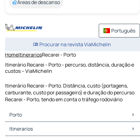
Áreas de descanso
Português
Procurar na revista ViaMichelin
Home
Itinerarios
Recarei - Porto
Itinerário Recarei - Porto - percurso, distância, duração e
custos – ViaMichelin
Itinerário Recarei - Porto. Distância, custo (portagens,
carburante, custo por passageiro) e duração do percurso
Recarei - Porto, tendo em conta o tráfego rodoviário
Porto
Porto Mapas Plantas
Itinerarios
Porto Trafego
Porto Hoteis
Itinerarios Porto - Vila Nova de Gaia