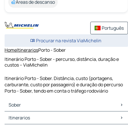
Áreas de descanso
Português
Procurar na revista ViaMichelin
Home
Itinerarios
Porto - Sober
Itinerário Porto - Sober - percurso, distância, duração e
custos – ViaMichelin
Itinerário Porto - Sober. Distância, custo (portagens,
carburante, custo por passageiro) e duração do percurso
Porto - Sober, tendo em conta o tráfego rodoviário
Sober
Sober Mapas Plantas
Itinerarios
Sober Trafego
Sober Hoteis
Itinerarios Sober - Monforte de Lemos