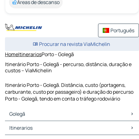
Áreas de descanso
Português
Procurar na revista ViaMichelin
Home
Itinerarios
Porto - Golegã
Itinerário Porto - Golegã - percurso, distância, duração e
custos – ViaMichelin
Itinerário Porto - Golegã. Distância, custo (portagens,
carburante, custo por passageiro) e duração do percurso
Porto - Golegã, tendo em conta o tráfego rodoviário
Golegã
Golegã Mapas Plantas
Itinerarios
Golegã Trafego
Golegã Hoteis
Itinerarios Golegã - Santarém