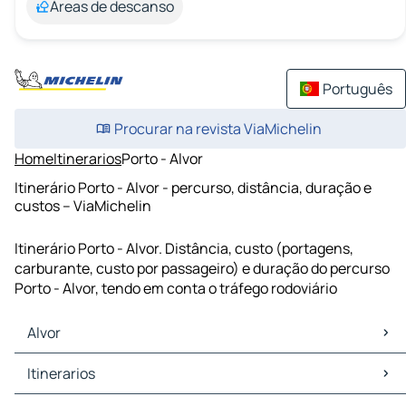
Áreas de descanso
Português
Procurar na revista ViaMichelin
Home
Itinerarios
Porto - Alvor
Itinerário Porto - Alvor - percurso, distância, duração e
custos – ViaMichelin
Itinerário Porto - Alvor. Distância, custo (portagens,
carburante, custo por passageiro) e duração do percurso
Porto - Alvor, tendo em conta o tráfego rodoviário
Alvor
Alvor Mapas Plantas
Itinerarios
Alvor Trafego
Alvor Hoteis
Itinerarios Alvor - Portimão