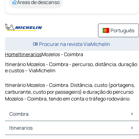
Áreas de descanso
Português
Procurar na revista ViaMichelin
Home
Itinerarios
Mozelos - Coimbra
Itinerário Mozelos - Coimbra - percurso, distância, duração
e custos – ViaMichelin
Itinerário Mozelos - Coimbra. Distância, custo (portagens,
carburante, custo por passageiro) e duração do percurso
Mozelos - Coimbra, tendo em conta o tráfego rodoviário
Coimbra
Coimbra Mapas Plantas
Itinerarios
Coimbra Trafego
Coimbra Hoteis
Itinerarios Coimbra - Figueira da Foz