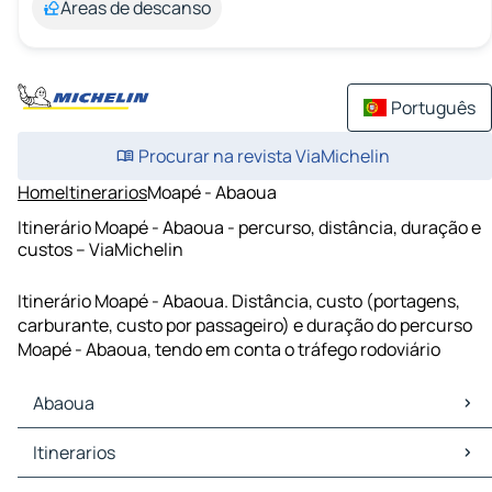
Áreas de descanso
Português
Procurar na revista ViaMichelin
Home
Itinerarios
Moapé - Abaoua
Itinerário Moapé - Abaoua - percurso, distância, duração e
custos – ViaMichelin
Itinerário Moapé - Abaoua. Distância, custo (portagens,
carburante, custo por passageiro) e duração do percurso
Moapé - Abaoua, tendo em conta o tráfego rodoviário
Abaoua
Abaoua Mapas Plantas
Itinerarios
Abaoua Trafego
Abaoua Hoteis
Itinerarios Abaoua - Akoupé