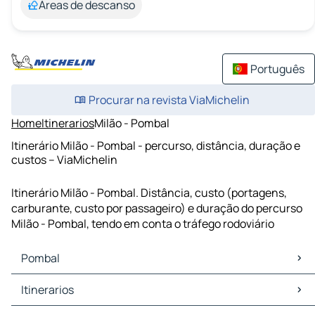
Áreas de descanso
Português
Procurar na revista ViaMichelin
Home
Itinerarios
Milão - Pombal
Itinerário Milão - Pombal - percurso, distância, duração e
custos – ViaMichelin
Itinerário Milão - Pombal. Distância, custo (portagens,
carburante, custo por passageiro) e duração do percurso
Milão - Pombal, tendo em conta o tráfego rodoviário
Pombal
Pombal Mapas Plantas
Itinerarios
Pombal Trafego
Pombal Hoteis
Itinerarios Pombal - Leiria