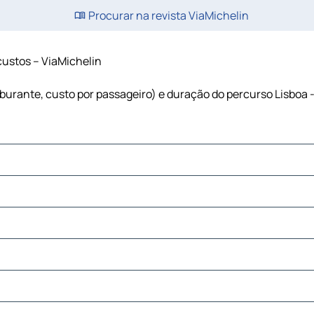
Procurar na revista ViaMichelin
 custos – ViaMichelin
arburante, custo por passageiro) e duração do percurso Lisboa 
 Pedro
o