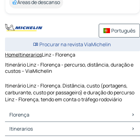
Áreas de descanso
Português
Procurar na revista ViaMichelin
Home
Itinerarios
Linz - Florença
Itinerário Linz - Florença - percurso, distância, duração e
custos – ViaMichelin
Itinerário Linz - Florença. Distância, custo (portagens,
carburante, custo por passageiro) e duração do percurso
Linz - Florença, tendo em conta o tráfego rodoviário
Florença
Florença Mapas Plantas
Itinerarios
Florença Trafego
Florença Hoteis
Itinerarios Florença - Genova