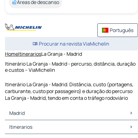
Áreas de descanso
Português
Procurar na revista ViaMichelin
Home
Itinerarios
La Granja - Madrid
Itinerário La Granja - Madrid - percurso, distância, duração
e custos – ViaMichelin
Itinerário La Granja - Madrid. Distância, custo (portagens,
carburante, custo por passageiro) e duração do percurso
La Granja - Madrid, tendo em conta o tráfego rodoviário
Madrid
Madrid Mapas Plantas
Itinerarios
Madrid Trafego
Madrid Hoteis
Itinerarios Madrid - Valladolid