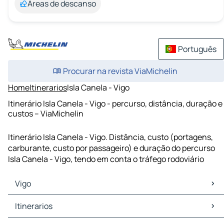
Áreas de descanso
Português
Procurar na revista ViaMichelin
Home
Itinerarios
Isla Canela - Vigo
Itinerário Isla Canela - Vigo - percurso, distância, duração e
custos – ViaMichelin
Itinerário Isla Canela - Vigo. Distância, custo (portagens,
carburante, custo por passageiro) e duração do percurso
Isla Canela - Vigo, tendo em conta o tráfego rodoviário
Vigo
Vigo Mapas Plantas
Itinerarios
Vigo Trafego
Vigo Hoteis
Itinerarios Vigo - Porto