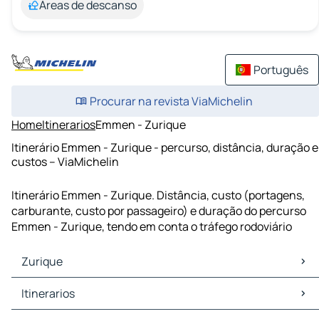
Áreas de descanso
Português
Procurar na revista ViaMichelin
Home
Itinerarios
Emmen - Zurique
Itinerário Emmen - Zurique - percurso, distância, duração e
custos – ViaMichelin
Itinerário Emmen - Zurique. Distância, custo (portagens,
carburante, custo por passageiro) e duração do percurso
Emmen - Zurique, tendo em conta o tráfego rodoviário
Zurique
Zurique Mapas Plantas
Itinerarios
Zurique Trafego
Zurique Hoteis
Itinerarios Zurique - Berna