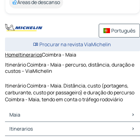
Áreas de descanso
Português
Procurar na revista ViaMichelin
Home
Itinerarios
Coimbra - Maia
Itinerário Coimbra - Maia - percurso, distância, duração e
custos – ViaMichelin
Itinerário Coimbra - Maia. Distância, custo (portagens,
carburante, custo por passageiro) e duração do percurso
Coimbra - Maia, tendo em conta o tráfego rodoviário
Maia
Maia Mapas Plantas
Itinerarios
Maia Trafego
Maia Hoteis
Itinerarios Maia - Porto