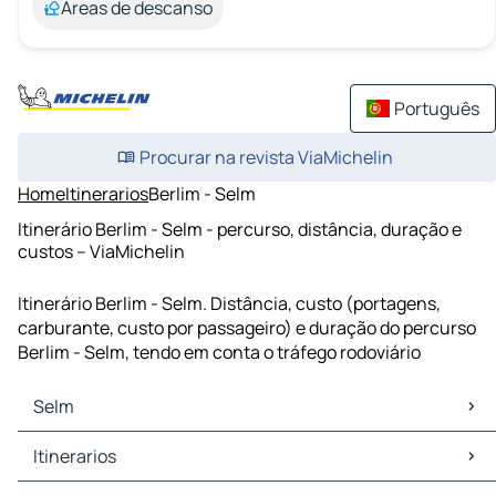
Áreas de descanso
Português
Procurar na revista ViaMichelin
Home
Itinerarios
Berlim - Selm
Itinerário Berlim - Selm - percurso, distância, duração e
custos – ViaMichelin
Itinerário Berlim - Selm. Distância, custo (portagens,
carburante, custo por passageiro) e duração do percurso
Berlim - Selm, tendo em conta o tráfego rodoviário
Selm
Selm Mapas Plantas
Itinerarios
Selm Trafego
Selm Hoteis
Itinerarios Selm - Dortmund