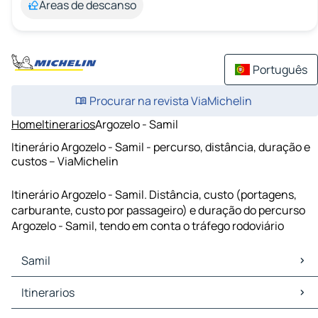
Áreas de descanso
Português
Procurar na revista ViaMichelin
Home
Itinerarios
Argozelo - Samil
Itinerário Argozelo - Samil - percurso, distância, duração e
custos – ViaMichelin
Itinerário Argozelo - Samil. Distância, custo (portagens,
carburante, custo por passageiro) e duração do percurso
Argozelo - Samil, tendo em conta o tráfego rodoviário
Samil
Samil Mapas Plantas
Itinerarios
Samil Trafego
Samil Hoteis
Itinerarios Samil - Bragança